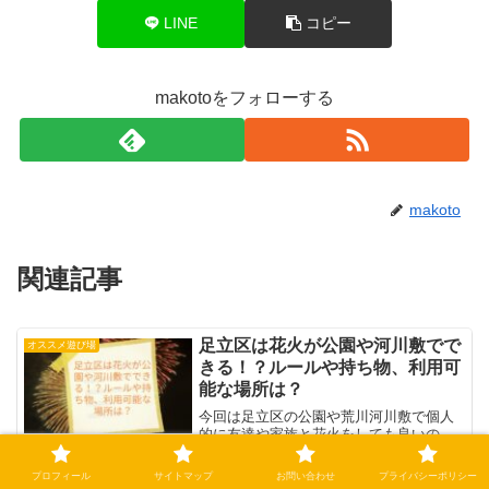
LINE
コピー
makotoをフォローする
makoto
関連記事
足立区は花火が公園や河川敷でで
オススメ遊び場
きる！？ルールや持ち物、利用可
能な場所は？
今回は足立区の公園や荒川河川敷で個人
的に友達や家族と花火をしても良いの
か？なんとなく公園での花火は禁止なの
かな？子供と花火をしたいけど、家には
プロフィール
サイトマップ
お問い合わせ
プライバシーポリシー
花火をするスペースがない。でも近くの