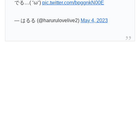
でる…( ˘ω˘)
pic.twitter.com/bpggnkN00E
— はるる (@harurulovelive2)
May 4, 2023