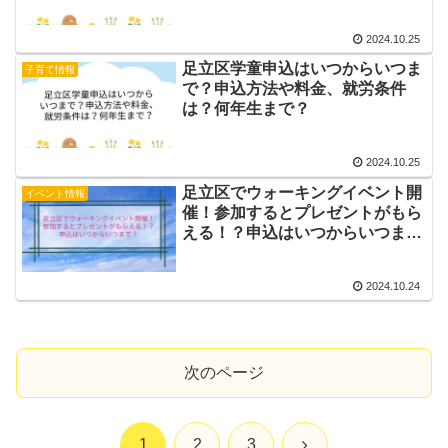
2024.10.25
足立区学童申込はいつからいつま
子育て情報
で？申込方法や料金、就労条件
は？何年生まで？
2024.10.25
足立区でウォーキングイベント開
イベント情報
催！参加するとプレゼントがもら
える！？申込はいつからいつま
で？
2024.10.24
次のページ
次
1
2
3