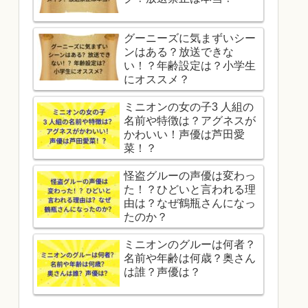
グーニーズに気まずいシー
ンはある？放送できな
い！？年齢設定は？小学生
にオススメ？
ミニオンの女の子3 人組の
名前や特徴は？アグネスが
かわいい！声優は芦田愛
菜！？
怪盗グルーの声優は変わっ
た！？ひどいと言われる理
由は？なぜ鶴瓶さんになっ
たのか？
ミニオンのグルーは何者？
名前や年齢は何歳？奥さん
は誰？声優は？