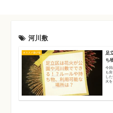
河川敷
足
オススメ遊び場
ち
今回
も良
した
火を