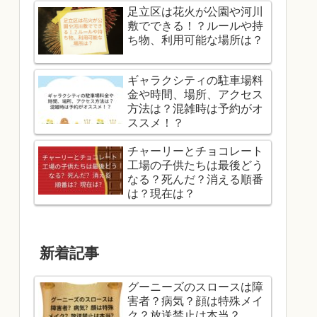
足立区は花火が公園や河川
敷でできる！？ルールや持
ち物、利用可能な場所は？
ギャラクシティの駐車場料
金や時間、場所、アクセス
方法は？混雑時は予約がオ
ススメ！？
チャーリーとチョコレート
工場の子供たちは最後どう
なる？死んだ？消える順番
は？現在は？
新着記事
グーニーズのスロースは障
害者？病気？顔は特殊メイ
ク？放送禁止は本当？