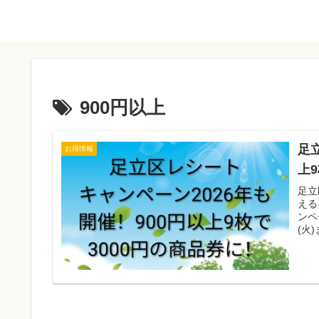
900円以上
足
お得情報
上
足立
える
ンペ
(火