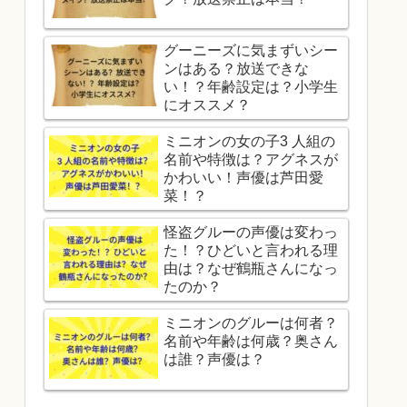
グーニーズに気まずいシー
ンはある？放送できな
い！？年齢設定は？小学生
にオススメ？
ミニオンの女の子3 人組の
名前や特徴は？アグネスが
かわいい！声優は芦田愛
菜！？
怪盗グルーの声優は変わっ
た！？ひどいと言われる理
由は？なぜ鶴瓶さんになっ
たのか？
ミニオンのグルーは何者？
名前や年齢は何歳？奥さん
は誰？声優は？