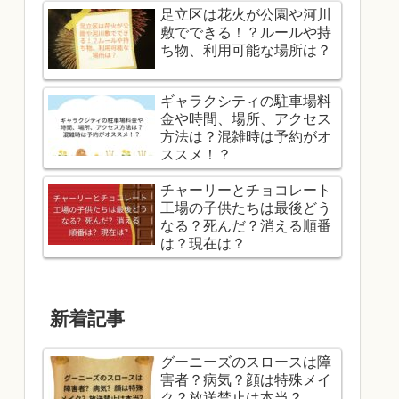
足立区は花火が公園や河川
敷でできる！？ルールや持
ち物、利用可能な場所は？
ギャラクシティの駐車場料
金や時間、場所、アクセス
方法は？混雑時は予約がオ
ススメ！？
チャーリーとチョコレート
工場の子供たちは最後どう
なる？死んだ？消える順番
は？現在は？
新着記事
グーニーズのスロースは障
害者？病気？顔は特殊メイ
ク？放送禁止は本当？