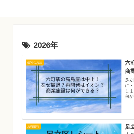
2026年
六
便利なお店
商
足立
に・
しま
何が
足
お得情報