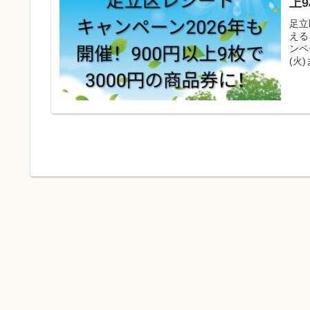
上
足立
える
ンペ
(火