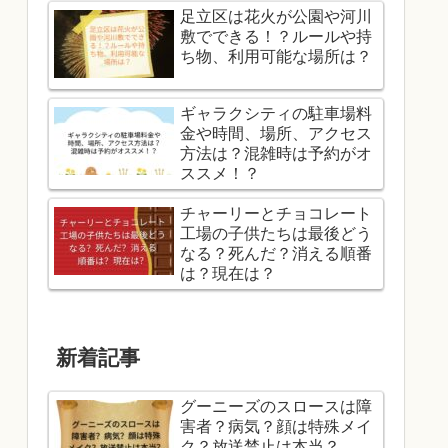
足立区は花火が公園や河川
敷でできる！？ルールや持
ち物、利用可能な場所は？
ギャラクシティの駐車場料
金や時間、場所、アクセス
方法は？混雑時は予約がオ
ススメ！？
チャーリーとチョコレート
工場の子供たちは最後どう
なる？死んだ？消える順番
は？現在は？
新着記事
グーニーズのスロースは障
害者？病気？顔は特殊メイ
ク？放送禁止は本当？