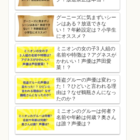
グーニーズに気まずいシー
ンはある？放送できな
い！？年齢設定は？小学生
にオススメ？
ミニオンの女の子3 人組の
名前や特徴は？アグネスが
かわいい！声優は芦田愛
菜！？
怪盗グルーの声優は変わっ
た！？ひどいと言われる理
由は？なぜ鶴瓶さんになっ
たのか？
ミニオンのグルーは何者？
名前や年齢は何歳？奥さん
は誰？声優は？